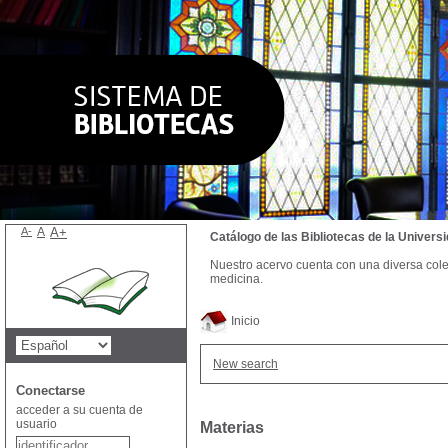
A-
A
A+
Catálogo de las Bibliotecas de la Univer
Nuestro acervo cuenta con una diversa colecc
medicina.
Inicio
New search
Conectarse
acceder a su cuenta de
usuario
Materias