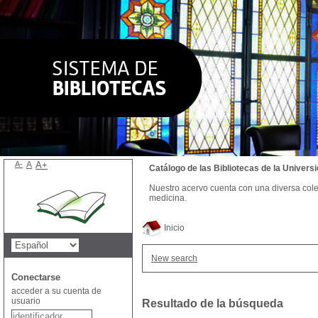
A-
A
A+
Catálogo de las Bibliotecas de la Univer
Nuestro acervo cuenta con una diversa colecc
medicina.
Inicio
New search
Conectarse
acceder a su cuenta de
usuario
Resultado de la búsqueda