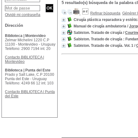
5 resultado(s) búsqueda de la palabra 
Refinar búsqueda
Générer l
Olvidé mi contraseña
Cirugía plástica reparadora y estéti
Dirección
Manual de cirugía ambulatoria
/
Jorg
Sabiston. Tratado de cirugía
/
Courtn
Biblioteca | Montevideo
Sabiston. Tratado de cirugía : Funda
Zelmar Michelini 1220 C.P
11100 - Montevideo - Uruguay
Sabiston. Tratado de cirugía. Vol. 1
/
Teléfono: 2900 7194 int. 20
Contacto BIBLIOTECA |
Montevideo
Biblioteca | Punta del Este
Prado y Salt Lake, C.P 20100
Punta del Este - Uruguay
Teléfono: 4249 66 12 int. 103
Contacto BIBLIOTECA | Punta
del Este