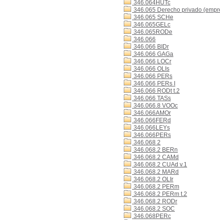
346.064HUTc
346.065 Derecho privado (empr
346.065 SCHe
346.065GELc
346.065RODe
346.066
346.066 BIDr
346.066 GAGa
346.066 LOCr
346.066 OLIs
346.066 PERs
346.066 PERs I
346.066 RODt t.2
346.066 TASs
346.066.8 VOOc
346.066AMOr
346.066FERd
346.066LEYs
346.066PERs
346.068 2
346.068.2 BERn
346.068.2 CAMd
346.068.2 CUAd v.1
346.068.2 MARd
346.068.2 OLIr
346.068.2 PERm
346.068.2 PERm t.2
346.068.2 RODr
346.068.2 SOC
346.068PERc