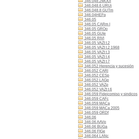
346.048.2MOUl
346.048.6 URUi
346.048.8 GUTm
346.04HEFq
346.05
346.05 CARm I
346.05 GROo
346.05 GUIe
346.05 RIVl
346.05 VAZt t.2
346.05 VAZt t.2 1968
346.05 VAZt t.3
346.05 VAZt t.4
346.05 VAZt t.7
346.052 Herencia y sucesión
346.052 CARl
346.052 CESp
346.052 LAGp
346.052 VAZp
346.052 VAZt t.6
346.059 Fideicomiso y sindicos
346.059 CAFc
346.059 MACa
346.059 MACa 2005
346.059 ORDf
346.06
346.06 AAVp
346.06 BUGa
346.06 FIGe
346.064 LANc