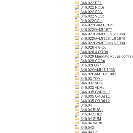
346.022 PEIr
346.022 RODi
346.022 SANt
346.022 VEGc
346.022COLt
346.022GAM t.10 v.3
346.022GAMt 1977
346.022GAMt t. 9, v. 2 1968
346.022GAMt t.13, v.6 1979
346.022GAMt Tomo 5 1980
346.026 4 GIOo
346.026.4 ORDa
346.029 Mandato y cuasicontrat
346.029 CORo
346.02FORr
346.02GAMt t.1 1968
346.02GAMT t.2 1982
346.03 TOMn
346.032 ADRi
346.032 ADRs
346.035 GARm t.2
346.035 ORDd t.1
346.035 ORDd t.2
346.04
346.04 BUGp
346.04 SHEp
346.04 SUM
346.04 VARb
346.043
346.043 2