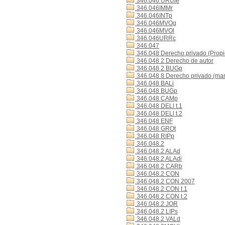
346.046 URUle
346.046IMMr
346.046INTp
346.046MVOg
346.046MVOl
346.046URRc
346.047
346.048 Derecho privado (Propi
346.048 2 Derecho de autor
346.048 2 BUGp
346.048 8 Derecho privado (mar
346.048 BALi
346.048 BUGp
346.048 CAMp
346.048 DELl t.1
346.048 DELl t.2
346.048 ENF
346.048 GROt
346.048 RIPp
346.048.2
346.048.2 ALAd
346.048.2 ALAdi
346.048.2 CARb
346.048.2 CON
346.048.2 CON 2007
346.048.2 CON t.1
346.048.2 CON t.2
346.048.2 JOR
346.048.2 LIPs
346.048.2 VALd