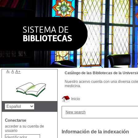
A-
A
A+
Catálogo de las Bibliotecas de la Univer
Nuestro acervo cuenta con una diversa colecc
medicina.
Inicio
New search
Conectarse
acceder a su cuenta de
usuario
Información de la indexación