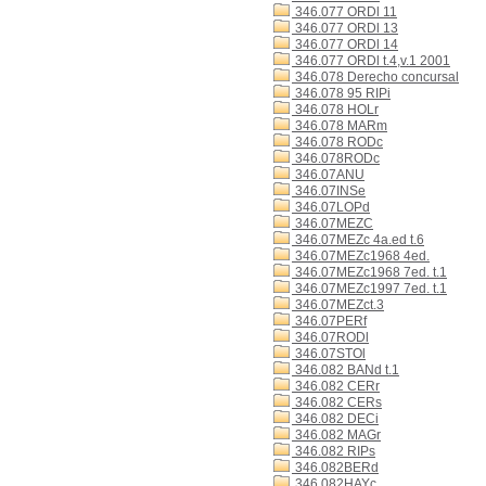
346.077 ORDl 11
346.077 ORDl 13
346.077 ORDl 14
346.077 ORDl t.4,v.1 2001
346.078 Derecho concursal
346.078 95 RIPi
346.078 HOLr
346.078 MARm
346.078 RODc
346.078RODc
346.07ANU
346.07INSe
346.07LOPd
346.07MEZC
346.07MEZc 4a.ed t.6
346.07MEZc1968 4ed.
346.07MEZc1968 7ed. t.1
346.07MEZc1997 7ed. t.1
346.07MEZct.3
346.07PERf
346.07RODl
346.07STOl
346.082 BANd t.1
346.082 CERr
346.082 CERs
346.082 DECi
346.082 MAGr
346.082 RIPs
346.082BERd
346.082HAYc