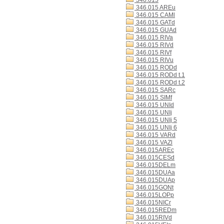
346.015
346.015 AREu
346.015 CAMl
346.015 GATd
346.015 GUAd
346.015 RIVa
346.015 RIVd
346.015 RIVf
346.015 RIVu
346.015 RODd
346.015 RODd t.1
346.015 RODd t.2
346.015 SARc
346.015 SIMf
346.015 UNId
346.015 UNIj
346.015 UNIj 5
346.015 UNIj 6
346.015 VARd
346.015 VAZl
346.015AREc
346.015CESd
346.015DELm
346.015DUAa
346.015DUAp
346.015GONt
346.015LOPp
346.015NICr
346.015REDm
346.015RIVd