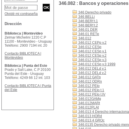
346.082 : Bancos y operaciones
346 Derecho privado
Olvidé mi contraseña
346 BELLi
346 BERf t.1
Dirección
346 BERf t.2
346.01 DER
Biblioteca | Montevideo
346.01 RETp
Zelmar Michelini 1220 C.P
346.012
11100 - Montevideo - Uruguay
346.012 CEPp v.2
Teléfono: 2900 7194 int. 20
346.012 CESp
346.012 CESp v.1
Contacto BIBLIOTECA |
346.012 CESp v.2
Montevideo
346.012 CESp v.3
346.012 CESp v.3 1999
Biblioteca | Punta del Este
346.012 DELd v.1
Prado y Salt Lake, C.P 20100
346.012 DELd v.2
Punta del Este - Uruguay
346.012 GATp
Teléfono: 4249 66 12 int. 103
346.012 ODRn
Contacto BIBLIOTECA | Punta
346.012 PEIo
del Este
346.012 PEIo t.1
346.012 PEIo t.IV
346.012GAMg
346.012MARt
346.012PLAt
346.013 4 Derecho internacional
346.013 HORd
346.013.4 GROc
346.0135 Derecho privado men