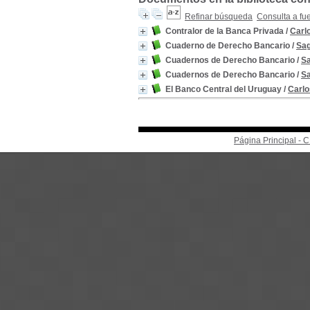
Refinar búsqueda
Consulta a fu
Contralor de la Banca Privada
/
Carlo
Cuaderno de Derecho Bancario
/
Sag
Cuadernos de Derecho Bancario
/
Sa
Cuadernos de Derecho Bancario
/
Sa
El Banco Central del Uruguay
/
Carlo
Página Principal -