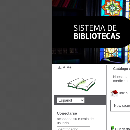
A-
A
A+
Catálogo 
Nuestro ac
medicina.
Inicio
New sear
Conectarse
acceder a su cuenta de
usuario
Cuaderno