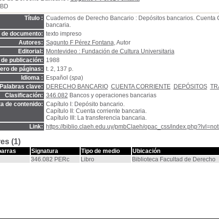
SBD
Título :
Cuadernos de Derecho Bancario : Depósitos bancarios. Cuenta Co
bancaria.
o de documento:
texto impreso
Autores:
Sagunto F Pérez Fontana
, Autor
Editorial:
Montevideo : Fundación de Cultura Universitaria
de publicación:
1988
ro de páginas:
t. 2, 137 p.
Idioma :
Español (
spa
)
Palabras clave:
DERECHO BANCARIO
CUENTA CORRIENTE
DEPÓSITOS
TR
Clasificación:
346.082
Bancos y operaciones bancarias
a de contenido:
Capítulo I: Depósito bancario.
Capítulo II: Cuenta corriente bancaria.
Capítulo III: La transferencia bancaria.
Link:
https://biblio.claeh.edu.uy/pmbClaeh/opac_css/index.php?lvl=no
es (1)
barras
Signatura
Tipo de medio
Ubicación
346.082 PERc
Libro
Biblioteca Facultad de Derecho