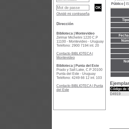
Público
I
Olvidé mi contraseña
Tip
Dirección
Biblioteca | Montevideo
Fecha 
Zelmar Michelini 1220 C.P
Núme
11100 - Montevideo - Uruguay
Teléfono: 2900 7194 int. 20
Contacto BIBLIOTECA |
Montevideo
Not
Biblioteca | Punta del Este
Prado y Salt Lake, C.P 20100
Punta del Este - Uruguay
Teléfono: 4249 66 12 int. 103
Ejemplar
Contacto BIBLIOTECA | Punta
Código de 
del Este
D4919