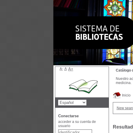
A-
A
A+
Catálogo 
Nuestro ac
medicina.
Inicio
New sear
Conectarse
acceder a su cuenta de
usuario
Resultad