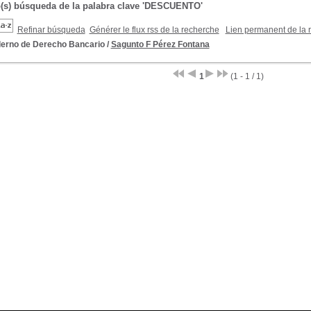
o(s) búsqueda de la palabra clave 'DESCUENTO'
Refinar búsqueda
Générer le flux rss de la recherche
Lien permanent de la 
erno de Derecho Bancario
/
Sagunto F Pérez Fontana
1
(1 - 1 / 1)