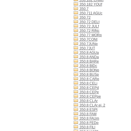
350.182 CAMn
350.182 YOUf
350.7
350.711 AGUc
350.72
350.72 DELt
350.72 JULf
350.72 RINc
350.77 MORp
350.7CONt
350.7JUNp
350.7JUT
350.8 AGUa
350.8 ANDa
350.8 BARe
350.8 BIDc
350.8 BONp
350.8 BUSp
350.8 CARp
350.8 CELi
350.8 CEPd
350.8 CEPe
350.8 CEPpe
350.8 CLAr
350.8 CLAr ej. 2
350.8 ESPt
350.8 FAM
350.8 FAUm
350.8 FEDp
350.8 FILl