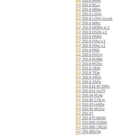
350.8 HARf
350.8 IELu
350.8 IMMu
350.8 LOVn
350.8 LOVn 2a.ed.
350.8 MINc
350.8 MORp ej.2
350.8 OSZe v.2
350.8 PARd
350.8 PIAe v.1
350.8 PIAe v.2
350.8 PRE
350.8 RACp
350.8 RAMe
350.8 ROSn
350.8 SEM
350.8 TEIp
350.8 VIÑm
350.8 ZAFe
350.818 95 DIRc
350.824 GUTf
350.84 RUIg
350.85 COLm
350.85 HARa
350.86 MVOu
350.87
350.875 MARt
350.895 GONd
350.895 URUd
350.8BUSp