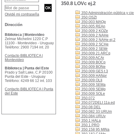
350.8 LOVc ej.2
350 Administración pública y cien
Olvidé mi contraseña
350 OSZt
350.003 MAQp
Dirección
350.005 REAn
350.009 2 KOZe
Biblioteca | Montevideo
350.009 2 NAHe
Zelmar Michelini 1220 C.P
350.009 2 NAHe ej.2
11100 - Montevideo - Uruguay
350.009 2 SCHe
Teléfono: 2900 7194 int. 20
350.009 2 SEMr
350.009 21 ARCq
Contacto BIBLIOTECA |
350.009 ACAr
Montevideo
350.009 BOCp
350.009 BONe
Biblioteca | Punta del Este
350.009 GES t.3
Prado y Salt Lake, C.P 20100
350.009 HANpr
Punta del Este - Uruguay
350.009 OLIi
Teléfono: 4249 66 12 int. 103
350.009 SEMa
Contacto BIBLIOTECA | Punta
350.009 SEMg
del Este
350.009 SOLe
350.072
350.072DELt 11a.ed
350.08 DEL
350.082 33 URUm
350.084 URUv
350.1 HALa
350.1 PRO
350.158 95 MINa