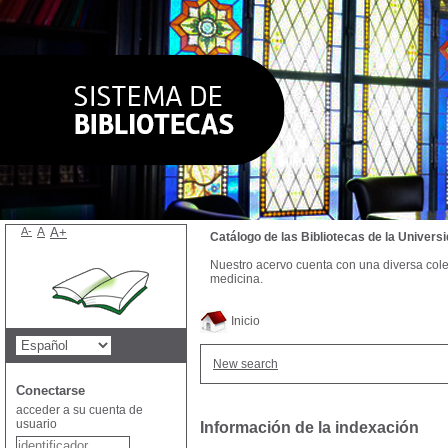
A-
A
A+
Catálogo de las Bibliotecas de la Univer
Nuestro acervo cuenta con una diversa colecc
medicina.
Inicio
New search
Conectarse
acceder a su cuenta de
usuario
Información de la indexación