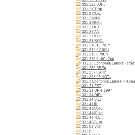
331.122 ACOs
331.122 JUNc
331.2 CENp
331.2 COZc
331.2 MINi
331.2 NOTa
331.2 OITr
331.2 PANt
331.2 RODr
331.21 RODr
331.210 16 INEm
331.216.6 ASOd
331.216.6 NICh
331.216.6 NICr 2ed
331.25 Economía Laboral (otras
331.255 BREp
331.257 CARh
331.298 95 NOTc
331.3 Economía Laboral (trabaj
331.31 EST
331.31 UNIe 1997
331.34 DIEe
331.34 VILc
331.4 HIL
331.4 MARc
331.4 MENm
331.4 PRAc
331.4 VALm
331.62 VIDl
331.8