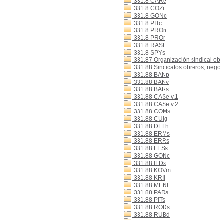
331.8 CARe
331.8 COZr
331.8 GONo
331.8 PITc
331.8 PROn
331.8 PROr
331.8 RASt
331.8 SPYs
331.87 Organización sindical ob
331.88 Sindicatos obreros, nego
331.88 BANp
331.88 BANv
331.88 BARs
331.88 CASe v.1
331.88 CASe v.2
331.88 COMs
331.88 CUIg
331.88 DELh
331.88 ERMs
331.88 ERRs
331.88 FESs
331.88 GONc
331.88 ILDs
331.88 KOVm
331.88 KRIi
331.88 MENf
331.88 PARs
331.88 PITs
331.88 RODs
331.88 RUBd