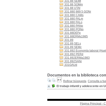
331.88 SEMt
331.88 SOMm
331.88 UTAt
331.880 989 5 GONr
331.880 CAMs
331.880 FALm
331.880 FALo
331.880 PANp
331.880 PONp
331.88DEFp
331.88ERMs1985
331.89
331.89 SELs
331.89 SEMc
331.892 Economía laboral (Hue
331.892 PERd
331.892ERMa1983
331.892SANr
331GAUd
Documentos en la biblioteca con 
Refinar búsqueda
Consulta a fu
El trabajo infantil y adolescente en
Página Principal -