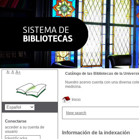
A-
A
A+
Catálogo de las Bibliotecas de la Univer
Nuestro acervo cuenta con una diversa colecc
medicina.
Inicio
New search
Conectarse
acceder a su cuenta de
usuario
Información de la indexación