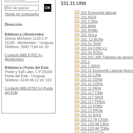
331.31 UNIt
331 Economía laboral
Olvidé mi contraseña
331 AGUt
331 CONg
Dirección
331 MAN
331 RAMn
Biblioteca | Montevideo
331 SULe
Zelmar Michelini 1220 C.P
331. 12 BUXe
11100 - Montevideo - Uruguay
331.01 TANf
Teléfono: 2900 7194 int. 20
331.04 CORl v.1
331.04 RODu
Contacto BIBLIOTECA |
331.041 306 Trabajos de servicio
Montevideo
331.1
331.1 GROt
Biblioteca | Punta del Este
331.11 Economía Laboral (fuerza
Prado y Salt Lake, C.P 20100
331.11 CANi
Punta del Este - Uruguay
331.11 CENd
Teléfono: 4249 66 12 int. 103
331.11 LOPm
Contacto BIBLIOTECA | Punta
331.11 PRAt
del Este
331.117 CINe
331.117 GRZt
331.117 PREm
331.12 FORb
331.12 PROe
331.12 RASi
331.12.78 CASm
331.120 98 CIEm
331.120 98 TOKp