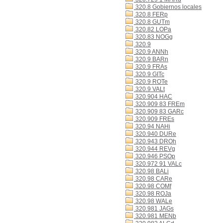
320.8 Gobiernos locales
320.8 FERp
320.8 GUTm
320.82 LOPa
320.83 NOGg
320.9
320.9 ANNh
320.9 BARn
320.9 FRAs
320.9 GITc
320.9 ROTe
320.9 VALt
320.904 HAC
320.909 83 FREm
320.909 83 GARc
320.909 FREs
320.94 NAHi
320.940 DURe
320.943 DROh
320.944 REVg
320.946 PSOp
320.972 91 VALc
320.98 BALi
320.98 CARe
320.98 COMf
320.98 ROJa
320.98 WALe
320.981 JAGs
320.981 MENb