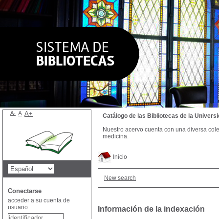
A-
A
A+
Catálogo de las Bibliotecas de la Univer
Nuestro acervo cuenta con una diversa colecc
medicina.
Inicio
New search
Conectarse
acceder a su cuenta de
usuario
Información de la indexación