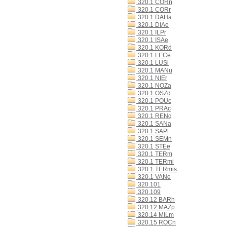
320.1 CORn
320.1 CORr
320.1 DAHa
320.1 DIAe
320.1 ILPr
320.1 ISAe
320.1 KORd
320.1 LECe
320.1 LUSl
320.1 MANu
320.1 NIEr
320.1 NOZa
320.1 OSZd
320.1 POUc
320.1 PRAc
320.1 RENq
320.1 SANa
320.1 SAPt
320.1 SEMn
320.1 STEe
320.1 TERm
320.1 TERmi
320.1 TERmis
320.1 VANe
320.101
320.109
320.12 BARh
320.12 MAZp
320.14 MILm
320.15 ROCn