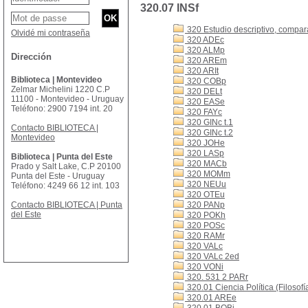
320.07 INSf
320 Estudio descriptivo, comparat
Olvidé mi contraseña
320 ADEc
320 ALMp
Dirección
320 AREm
320 ARIt
Biblioteca | Montevideo
320 COBp
Zelmar Michelini 1220 C.P
320 DELt
11100 - Montevideo - Uruguay
320 EASe
Teléfono: 2900 7194 int. 20
320 FAYc
320 GINc t.1
Contacto BIBLIOTECA |
320 GINc t.2
Montevideo
320 JOHe
320 LASp
Biblioteca | Punta del Este
320 MACb
Prado y Salt Lake, C.P 20100
320 MOMm
Punta del Este - Uruguay
320 NEUu
Teléfono: 4249 66 12 int. 103
320 OTEu
Contacto BIBLIOTECA | Punta
320 PANp
del Este
320 POKh
320 POSc
320 RAMr
320 VALc
320 VALc 2ed
320 VONi
320. 531 2 PARr
320.01 Ciencia Política (Filosofía
320.01 AREe