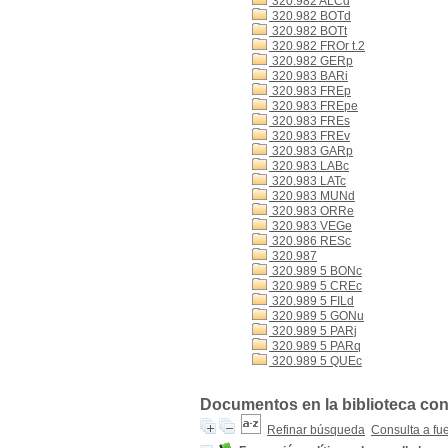
320.982 ALCd
320.982 BOTd
320.982 BOTt
320.982 FROr t.2
320.982 GERp
320.983 BARi
320.983 FREp
320.983 FREpe
320.983 FREs
320.983 FREv
320.983 GARp
320.983 LABc
320.983 LATc
320.983 MUNd
320.983 ORRe
320.983 VEGe
320.986 RESc
320.987
320.989 5 BONc
320.989 5 CREc
320.989 5 FILd
320.989 5 GONu
320.989 5 PARj
320.989 5 PARq
320.989 5 QUEc
Documentos en la biblioteca con 
Refinar búsqueda
Consulta a fu