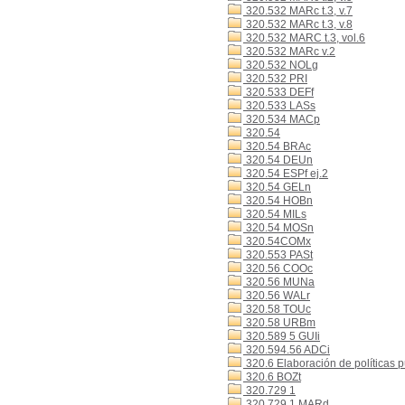
320.532 MARc t.3, v.7
320.532 MARc t.3, v.8
320.532 MARC t.3, vol.6
320.532 MARc v.2
320.532 NOLg
320.532 PRI
320.533 DEFf
320.533 LASs
320.534 MACp
320.54
320.54 BRAc
320.54 DEUn
320.54 ESPf ej.2
320.54 GELn
320.54 HOBn
320.54 MILs
320.54 MOSn
320.54COMx
320.553 PASt
320.56 COOc
320.56 MUNa
320.56 WALr
320.58 TOUc
320.58 URBm
320.589 5 GUIi
320.594.56 ADCi
320.6 Elaboración de políticas p
320.6 BOZt
320.729 1
320.729 1 MARd