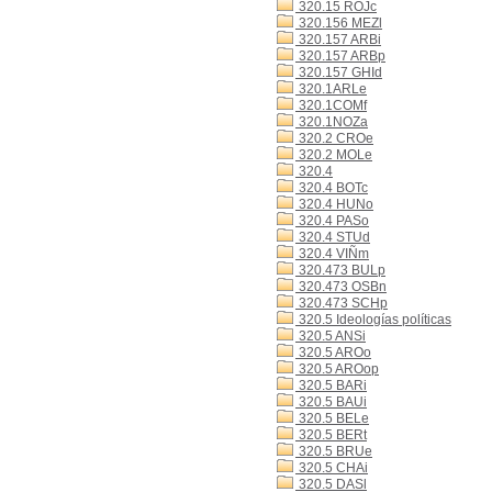
320.15 ROJc
320.156 MEZl
320.157 ARBi
320.157 ARBp
320.157 GHId
320.1ARLe
320.1COMf
320.1NOZa
320.2 CROe
320.2 MOLe
320.4
320.4 BOTc
320.4 HUNo
320.4 PASo
320.4 STUd
320.4 VIÑm
320.473 BULp
320.473 OSBn
320.473 SCHp
320.5 Ideologías políticas
320.5 ANSi
320.5 AROo
320.5 AROop
320.5 BARi
320.5 BAUi
320.5 BELe
320.5 BERt
320.5 BRUe
320.5 CHAi
320.5 DASl