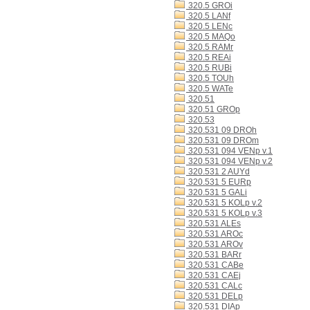
320.5 GROi
320.5 LANf
320.5 LENc
320.5 MAQo
320.5 RAMr
320.5 REAi
320.5 RUBi
320.5 TOUh
320.5 WATe
320.51
320.51 GROp
320.53
320.531 09 DROh
320.531 09 DROm
320.531 094 VENp v.1
320.531 094 VENp v.2
320.531 2 AUYd
320.531 5 EURp
320.531 5 GALi
320.531 5 KOLp v.2
320.531 5 KOLp v.3
320.531 ALEs
320.531 AROc
320.531 AROv
320.531 BARr
320.531 CABe
320.531 CAEj
320.531 CALc
320.531 DELp
320.531 DIAp