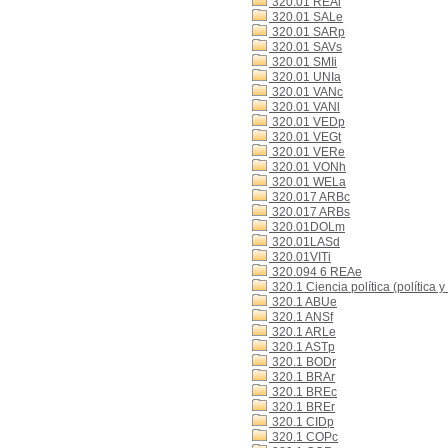
320.01 REAl
320.01 SALe
320.01 SARp
320.01 SAVs
320.01 SMIi
320.01 UNIa
320.01 VANc
320.01 VANl
320.01 VEDp
320.01 VEGt
320.01 VERe
320.01 VONh
320.01 WELa
320.017 ARBc
320.017 ARBs
320.01DOLm
320.01LASd
320.01VITi
320.094 6 REAe
320.1 Ciencia política (política y
320.1 ABUe
320.1 ANSf
320.1 ARLe
320.1 ASTp
320.1 BODr
320.1 BRAr
320.1 BREc
320.1 BREr
320.1 CIDp
320.1 COPc