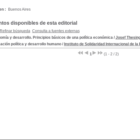
en :
Buenos Aires
os disponibles de esta editorial
Refinar búsqueda
Consulta a fuentes externas
mía y desarrollo. Principios básicos de una política económica
/
Josef Thesin
ación política y desarrollo humano
/
Instituto de Solidaridad Internacional de 
1
(1 - 2 / 2)