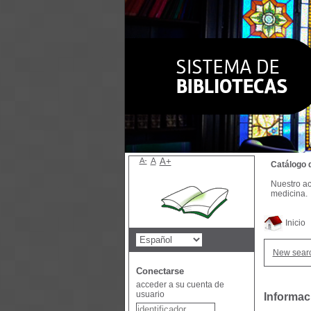
A-
A
A+
Catálogo 
Nuestro ac
medicina.
Inicio
New sear
Conectarse
acceder a su cuenta de
usuario
Informaci