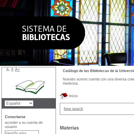
A-
A
A+
Catálogo de las Bibliotecas de la Univer
Nuestro acervo cuenta con una diversa colecc
medicina.
Inicio
New search
Conectarse
acceder a su cuenta de
usuario
Materias