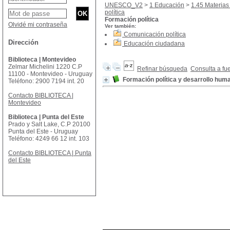
UNESCO_V2
>
1 Educación
>
1.45 Materias
política
Formación política
Olvidé mi contraseña
Ver también:
Comunicación política
Dirección
Educación ciudadana
Biblioteca | Montevideo
Zelmar Michelini 1220 C.P
Refinar búsqueda
Consulta a fu
11100 - Montevideo - Uruguay
Formación política y desarrollo hum
Teléfono: 2900 7194 int. 20
Contacto BIBLIOTECA |
Montevideo
Biblioteca | Punta del Este
Prado y Salt Lake, C.P 20100
Punta del Este - Uruguay
Teléfono: 4249 66 12 int. 103
Contacto BIBLIOTECA | Punta
del Este