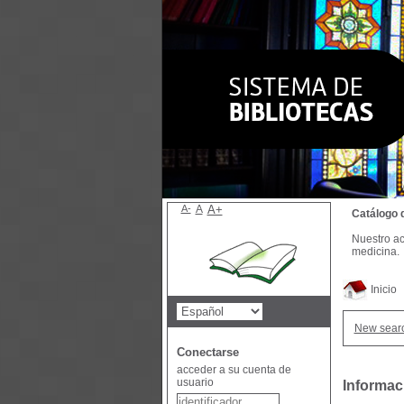
A-
A
A+
Catálogo 
Nuestro ac
medicina.
Inicio
New sear
Conectarse
acceder a su cuenta de
usuario
Informac