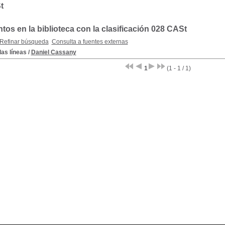
t
os en la biblioteca con la clasificación 028 CASt
Refinar búsqueda
Consulta a fuentes externas
las líneas
/
Daniel Cassany
1
(1 - 1 / 1)