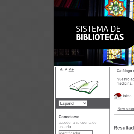
A-
A
A+
Catálogo 
Nuestro ac
medicina.
Inicio
New sear
Conectarse
acceder a su cuenta de
usuario
Resultad