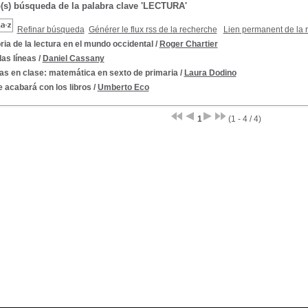
o(s) búsqueda de la palabra clave 'LECTURA'
Refinar búsqueda
Générer le flux rss de la recherche
Lien permanent de la 
ria de la lectura en el mundo occidental
/
Roger Chartier
las líneas
/
Daniel Cassany
as en clase: matemática en sexto de primaria
/
Laura Dodino
 acabará con los libros
/
Umberto Eco
1
(1 - 4 / 4)