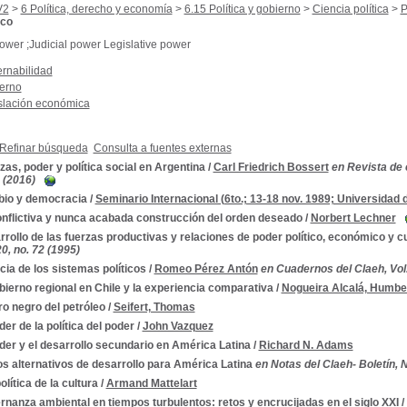
V2
>
6 Política, derecho y economía
>
6.15 Política y gobierno
>
Ciencia política
>
P
ico
ower ;Judicial power Legislative power
rnabilidad
erno
slación económica
Refinar búsqueda
Consulta a fuentes externas
zas, poder y política social en Argentina
/
Carl Friedrich Bossert
en Revista de 
 (2016)
io y democracia
/
Seminario Internacional (6to.; 13-18 nov. 1989; Universida
onflictiva y nunca acabada construcción del orden deseado
/
Norbert Lechner
rollo de las fuerzas productivas y relaciones de poder político, económico y cu
20, no. 72 (1995)
cia de los sistemas políticos
/
Romeo Pérez Antón
en Cuadernos del Claeh, Vol.
bierno regional en Chile y la experiencia comparativa
/
Nogueira Alcalá, Humbe
bro negro del petróleo
/
Seifert, Thomas
der de la política del poder
/
John Vazquez
der y el desarrollo secundario en América Latina
/
Richard N. Adams
os alternativos de desarrollo para América Latina
en Notas del Claeh- Boletín, N
lítica de la cultura
/
Armand Mattelart
nanza ambiental en tiempos turbulentos: retos y encrucijadas en el siglo XXI
/