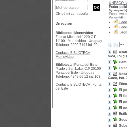
UNESCO_
Poder polít
Synonyme(s)
Olvidé mi contraseña
Executive p
Ver también:
Gobe
Dirección
Gobi
Legi
Biblioteca | Montevideo
Zelmar Michelini 1220 C.P
11100 - Montevideo - Uruguay
Teléfono: 2900 7194 int. 20
Alian
Contacto BIBLIOTECA |
Rica, 151(1)
Montevideo
Camb
Biblioteca | Punta del Este
La c
Prado y Salt Lake, C.P 20100
Punta del Este - Uruguay
Desar
Teléfono: 4249 66 12 int. 103
Claeh, Vol. 
Efica
Contacto BIBLIOTECA | Punta
del Este
El go
El li
El po
El po
Estil
Geopo
Gober