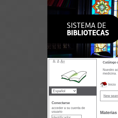
A-
A
A+
Catálogo 
Nuestro ac
medicina.
Inicio
New sear
Conectarse
acceder a su cuenta de
usuario
Materias