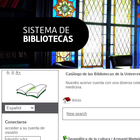
A-
A
A+
Catálogo de las Bibliotecas de la Univer
Nuestro acervo cuenta con una diversa colecc
medicina.
Inicio
New search
Conectarse
acceder a su cuenta de
usuario
Geopolítica de la cultura
/
Armand Mattel