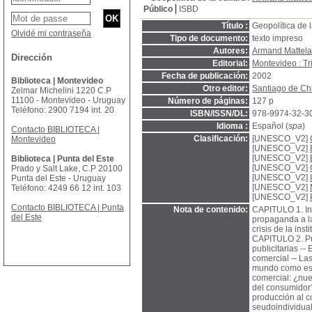
Público
ISBD
Título :
Geopolítica de l
Olvidé mi contraseña
Tipo de documento:
texto impreso
Autores:
Armand Mattela
Dirección
Editorial:
Montevideo : Tr
Fecha de publicación:
2002
Biblioteca | Montevideo
Otro editor:
Santiago de Ch
Zelmar Michelini 1220 C.P
11100 - Montevideo - Uruguay
Número de páginas:
127 p
Teléfono: 2900 7194 int. 20
ISBN/ISSN/DL:
978-9974-32-3
Idioma :
Español (
spa
)
Contacto BIBLIOTECA |
Clasificación:
[UNESCO_V2]
Montevideo
[UNESCO_V2]
[UNESCO_V2]
Biblioteca | Punta del Este
[UNESCO_V2]
Prado y Salt Lake, C.P 20100
[UNESCO_V2]
Punta del Este - Uruguay
[UNESCO_V2]
Teléfono: 4249 66 12 int. 103
[UNESCO_V2]
Contacto BIBLIOTECA | Punta
Nota de contenido:
CAPITULO 1. Inf
del Este
propaganda a la 
crisis de la ins
CAPITULO 2. Pub
publicitarias --
comercial -- Las
mundo como espa
comercial: ¿nu
del consumidor?
producción al c
seudoindividuali