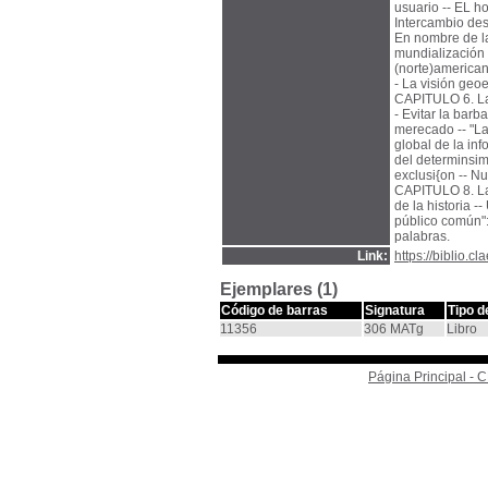
usuario -- EL h
Intercambio desi
En nombre de la
mundialización d
(norte)americani
- La visión geo
CAPITULO 6. Las
- Evitar la barb
merecado -- "La
global de la inf
del determinsim
exclusi{on -- Nu
CAPITULO 8. La d
de la historia -
público común":
palabras.
Link:
https://biblio.
Ejemplares (1)
Código de barras
Signatura
Tipo d
11356
306 MATg
Libro
Página Principal -