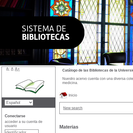
A-
A
A+
Catálogo de las Bibliotecas de la Univer
Nuestro acervo cuenta con una diversa colecc
medicina.
Inicio
New search
Conectarse
acceder a su cuenta de
usuario
Materias