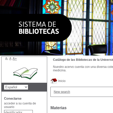
A-
A
A+
Catálogo de las Bibliotecas de la Univer
Nuestro acervo cuenta con una diversa colecc
medicina.
Inicio
New search
Conectarse
acceder a su cuenta de
usuario
Materias