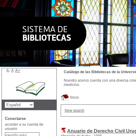
A-
A
A+
Catálogo de las Bibliotecas de la Univer
Nuestro acervo cuenta con una diversa colecc
medicina.
Inicio
New search
Conectarse
acceder a su cuenta de
usuario
Anuario de Derecho Civil Ur