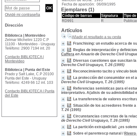
Mención de fecha: 1995
Fecha de aparición: 06/09/1995
Ejemplares (1)
Olvidé mi contraseña
Código de barras
Signatura
Tipo de
RD991
R
Publica
Dirección
Artículos
Biblioteca | Montevideo
Añadir el resultado a su cesta
Zelmar Michelini 1220 C.P
Franchising: un estudio acerca de su
11100 - Montevideo - Uruguay
Teléfono: 2900 7194 int. 20
Reglas de interpretación y definicion
Caffera
en Anuario de Derecho Civil Urugua
Contacto BIBLIOTECA |
Diversas cuestiones que suscitan la
Montevideo
Derecho Civil Uruguayo, T. 26 (1995)
Biblioteca | Punta del Este
Reconocimiento tacito y vinculo biol
Prado y Salt Lake, C.P 20100
La protección del consumidor en el 
Punta del Este - Uruguay
Derecho Civil Uruguayo, T. 26 (1995)
Teléfono: 4249 66 12 int. 103
Referencias semioticas para el estu
Contacto BIBLIOTECA | Punta
interpretativo. A{alisis de su admisibilida
del Este
La transferencia de valores escritur
Situación de los acreedores frente a 
T. 26 (1995)
Circunstancias concretas de la relac
de Derecho Civil Uruguayo, T. 26 (1995)
La partición extrajudicial: ¿es sole
Sobre el parentescp natural
/
Rivero