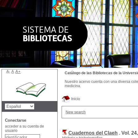
A-
A
A+
Catálogo de las Bibliotecas de la Univer
Nuestro acervo cuenta con una diversa colecc
medicina.
Inicio
New search
Conectarse
acceder a su cuenta de
usuario
Cuadernos del Claeh
.
Vol. 24