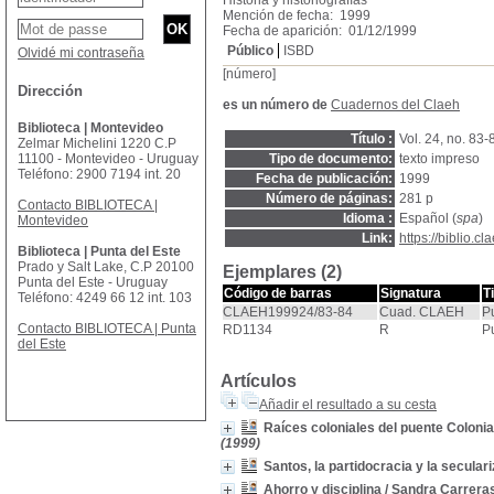
Historia y historiografías
Mención de fecha: 1999
Fecha de aparición: 01/12/1999
Público
ISBD
Olvidé mi contraseña
[número]
Dirección
es un número de
Cuadernos del Claeh
Biblioteca | Montevideo
Título :
Vol. 24, no. 83-
Zelmar Michelini 1220 C.P
11100 - Montevideo - Uruguay
Tipo de documento:
texto impreso
Teléfono: 2900 7194 int. 20
Fecha de publicación:
1999
Número de páginas:
281 p
Contacto BIBLIOTECA |
Idioma :
Español (
spa
)
Montevideo
Link:
https://biblio.
Biblioteca | Punta del Este
Prado y Salt Lake, C.P 20100
Ejemplares (2)
Punta del Este - Uruguay
Código de barras
Signatura
T
Teléfono: 4249 66 12 int. 103
CLAEH199924/83-84
Cuad. CLAEH
P
Contacto BIBLIOTECA | Punta
RD1134
R
P
del Este
Artículos
Añadir el resultado a su cesta
Raíces coloniales del puente Coloni
(1999)
Santos, la partidocracia y la secular
Ahorro y disciplina
/
Sandra Carrera