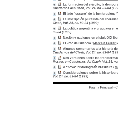
La formación del ejército, la democr
Cuadernos del Claeh, Vol. 24, no. 83-84 (19
El lado "oscuro" de la inmigración:
/
La inscripción pluralista del liberal
Claeh, Vol. 24, no. 83-84 (1999)
La política argentina y uruguaya en e
83-84 (1999)
Nación y naciones en el siglo XIX i
El voto del silencio
/
Marcela Ferrari
Algunos comentarios a la historia de 
Cuadernos del Claeh, Vol. 24, no. 83-84 (19
Dos versiones sobre las transforma
Moraes
en Cuadernos del Claeh, Vol. 24, no
A "nova" historiografía brasileira
/
M
Consideraciones sobre la historiogra
Vol. 24, no. 83-84 (1999)
Página Principal -