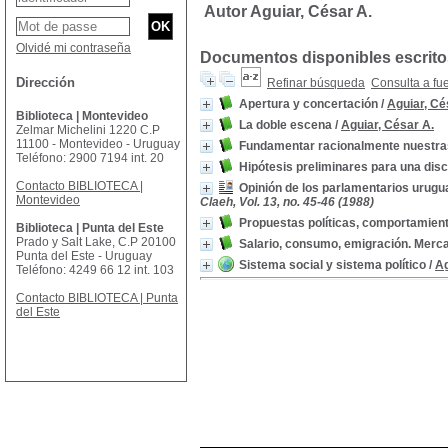
Autor Aguiar, César A.
Olvidé mi contraseña
Documentos disponibles escritos
Dirección
Refinar búsqueda
Consulta a fu
Apertura y concertación
/
Aguiar, Cé
Biblioteca | Montevideo
La doble escena
/
Aguiar, César A.
Zelmar Michelini 1220 C.P
11100 - Montevideo - Uruguay
Fundamentar racionalmente nuestra
Teléfono: 2900 7194 int. 20
Hipótesis preliminares para una dis
Contacto BIBLIOTECA |
Opinión de los parlamentarios urugua
Montevideo
Claeh, Vol. 13, no. 45-46 (1988)
Propuestas políticas, comportamient
Biblioteca | Punta del Este
Prado y Salt Lake, C.P 20100
Salario, consumo, emigración. Merc
Punta del Este - Uruguay
Sistema social y sistema político
/
Ag
Teléfono: 4249 66 12 int. 103
Contacto BIBLIOTECA | Punta
del Este