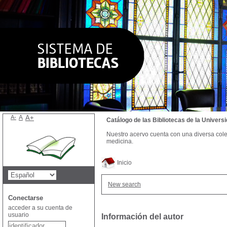
A-
A
A+
Catálogo de las Bibliotecas de la Univer
Nuestro acervo cuenta con una diversa colecc
medicina.
Inicio
New search
Conectarse
acceder a su cuenta de
usuario
Información del autor