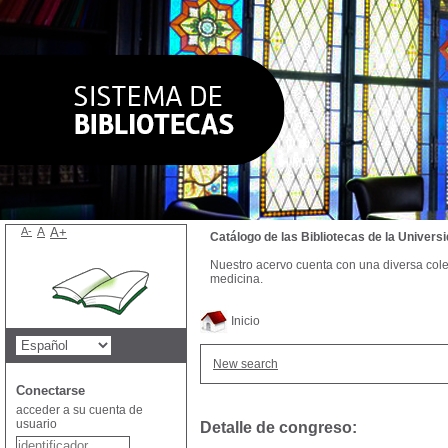
A-
A
A+
Catálogo de las Bibliotecas de la Univer
Nuestro acervo cuenta con una diversa colecc
medicina.
Inicio
New search
Conectarse
acceder a su cuenta de
usuario
Detalle de congreso: