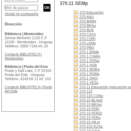
370.11 SEMp
370 Educación
Olvidé mi contraseña
370 ANU
370 BAMg
Dirección
370 BRAe
370 BUE
Biblioteca | Montevideo
370 CAYd
Zelmar Michelini 1220 C.P
370 CORf
11100 - Montevideo - Uruguay
370 LEMe
Teléfono: 2900 7194 int. 20
370 PIEe
370.1 BAMe
Contacto BIBLIOTECA |
370.1 CAMm
Montevideo
370.1 DONa
370.1 HAB
Biblioteca | Punta del Este
370.1 MORe
Prado y Salt Lake, C.P 20100
370.1 ROMs
Punta del Este - Uruguay
370.1 SAVv
Teléfono: 4249 66 12 int. 103
370.1 VEZa
Contacto BIBLIOTECA | Punta
370.11 Educación (educación par
del Este
370.115
370.115 CONe
370.15 BLAeE
370.15 BRAm
370.15 FERi
370.15 FERiD
370.15 FERp
370.15 HILm
370.152 AUSa