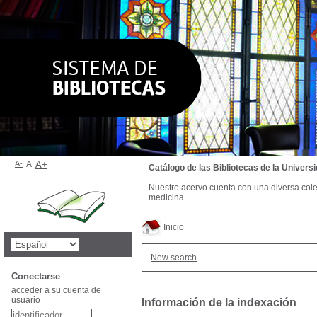
A-
A
A+
Catálogo de las Bibliotecas de la Univer
Nuestro acervo cuenta con una diversa colecc
medicina.
Inicio
New search
Conectarse
acceder a su cuenta de
usuario
Información de la indexación