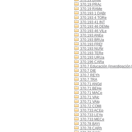
370.19 DAVe
370.19 PRAc
370.19 RAMe
370.193 1 DABr
370.193 4 TORe
370.193 41 INT
370.193 46 DEMe
370.193 46 VILe
370.193 ANEe
370.193 BRUa
370.193 FREf
370.193 NUÑr
370.193 TERe
370.193 URUa
370.196 CARa
370.7 Educación (investigación,
370.7 DIE
370.7 REYh
370.7 TRA
370.71 ANGd
370.71 BEHe
370.71 MACp
370.71 VAIc
370.71 VAIq
370.72 COMi
370.733 ACEp
370.733 LEYp
370.733 MECe
370.78 BAYi
370.78 CARh