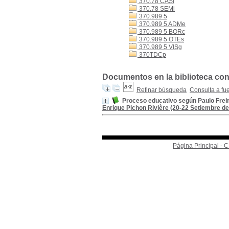
370.78 CASi
370.78 SEMi
370.989 5
370.989 5 ADMe
370.989 5 BORc
370.989 5 OTEs
370.989 5 VISg
370TDCp
Documentos en la biblioteca con
Refinar búsqueda
Consulta a fu
Proceso educativo según Paulo Freir
Enrique Pichon Rivière (20-22 Setiembre de 1
Página Principal -