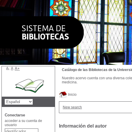
A-
A
A+
Catálogo de las Bibliotecas de la Univer
Nuestro acervo cuenta con una diversa colecc
medicina.
Inicio
New search
Conectarse
acceder a su cuenta de
usuario
Información del autor