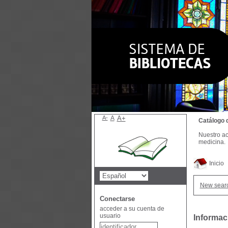
A-
A
A+
Catálogo 
Nuestro ac
medicina.
Inicio
New sear
Conectarse
acceder a su cuenta de
usuario
Informac