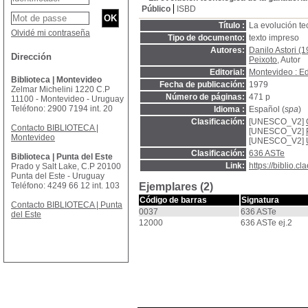
Público
ISBD
Título :
La evolución t
Olvidé mi contraseña
Tipo de documento:
texto impreso
Autores:
Danilo Astori (
Dirección
Peixoto
, Autor
Editorial:
Montevideo : Ed
Biblioteca | Montevideo
Fecha de publicación:
1979
Zelmar Michelini 1220 C.P
Número de páginas:
471 p
11100 - Montevideo - Uruguay
Teléfono: 2900 7194 int. 20
Idioma :
Español (
spa
)
Clasificación:
[UNESCO_V2]
Contacto BIBLIOTECA |
[UNESCO_V2]
Montevideo
[UNESCO_V2]
Clasificación:
636 ASTe
Biblioteca | Punta del Este
Link:
https://biblio.
Prado y Salt Lake, C.P 20100
Punta del Este - Uruguay
Teléfono: 4249 66 12 int. 103
Ejemplares (2)
Código de barras
Signatura
Contacto BIBLIOTECA | Punta
0037
636 ASTe
del Este
12000
636 ASTe ej.2