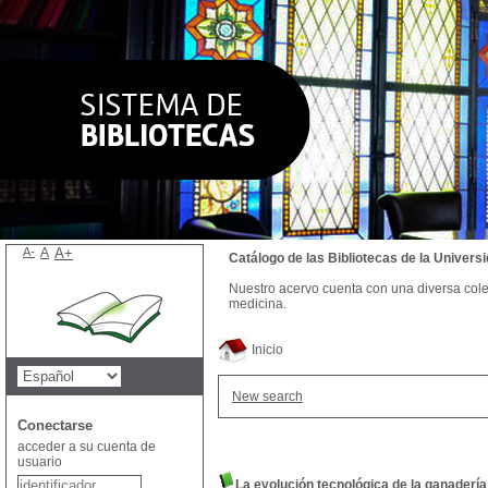
A-
A
A+
Catálogo de las Bibliotecas de la Univer
Nuestro acervo cuenta con una diversa colecc
medicina.
Inicio
New search
Conectarse
acceder a su cuenta de
usuario
La evolución tecnológica de la ganader