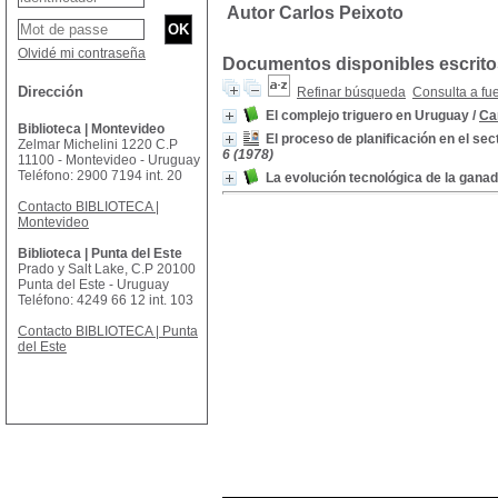
Autor Carlos Peixoto
Olvidé mi contraseña
Documentos disponibles escritos
Dirección
Refinar búsqueda
Consulta a fu
El complejo triguero en Uruguay
/
Ca
Biblioteca | Montevideo
El proceso de planificación en el se
Zelmar Michelini 1220 C.P
6 (1978)
11100 - Montevideo - Uruguay
Teléfono: 2900 7194 int. 20
La evolución tecnológica de la gana
Contacto BIBLIOTECA |
Montevideo
Biblioteca | Punta del Este
Prado y Salt Lake, C.P 20100
Punta del Este - Uruguay
Teléfono: 4249 66 12 int. 103
Contacto BIBLIOTECA | Punta
del Este