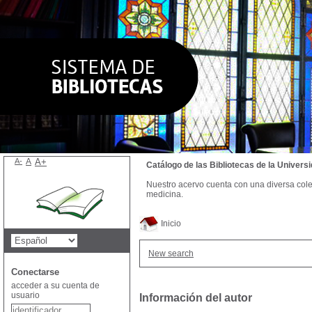
A-
A
A+
Catálogo de las Bibliotecas de la Univer
Nuestro acervo cuenta con una diversa colecc
medicina.
Inicio
New search
Conectarse
acceder a su cuenta de
usuario
Información del autor