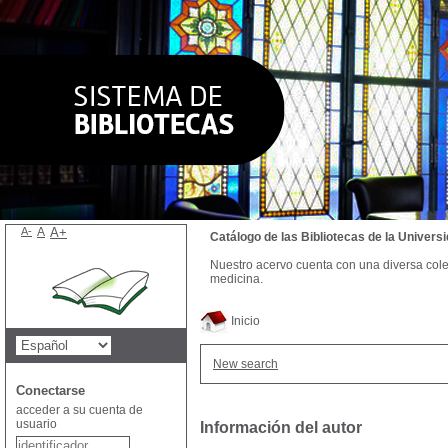
A-
A
A+
Catálogo de las Bibliotecas de la Univer
Nuestro acervo cuenta con una diversa colecc
medicina.
Inicio
New search
Conectarse
acceder a su cuenta de
usuario
Información del autor