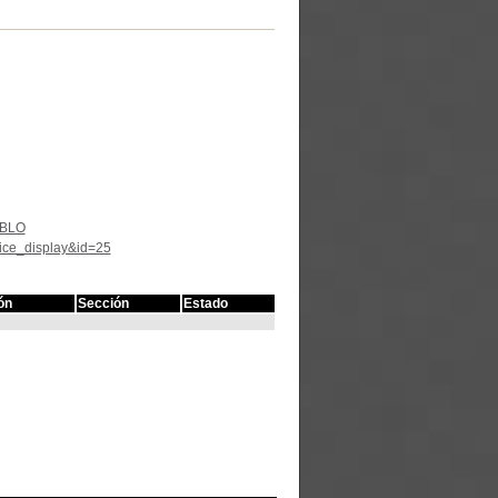
ABLO
tice_display&id=25
ón
Sección
Estado