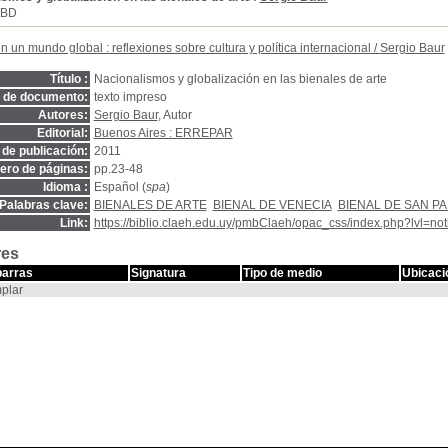
SBD
n un mundo global : reflexiones sobre cultura y política internacional
/
Sergio Baur
Título :
Nacionalismos y globalización en las bienales de arte
o de documento:
texto impreso
Autores:
Sergio Baur
, Autor
Editorial:
Buenos Aires : ERREPAR
de publicación:
2011
ro de páginas:
pp.23-48
Idioma :
Español (
spa
)
Palabras clave:
BIENALES DE ARTE
BIENAL DE VENECIA
BIENAL DE SAN P
Link:
https://biblio.claeh.edu.uy/pmbClaeh/opac_css/index.php?lvl=no
res
barras
Signatura
Tipo de medio
Ubicaci
plar