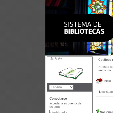
A-
A
A+
Catálogo 
Nuestro ac
medicina.
Inicio
New sear
Conectarse
acceder a su cuenta de
usuario
Nacionali