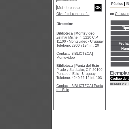
Público
I
Olvidé mi contraseña
en
Cultura e
Dirección
Tip
Biblioteca | Montevideo
Zelmar Michelini 1220 C.P
11100 - Montevideo - Uruguay
Fecha 
Teléfono: 2900 7194 int. 20
Núme
Contacto BIBLIOTECA |
Montevideo
Biblioteca | Punta del Este
Prado y Salt Lake, C.P 20100
Ejempla
Punta del Este - Uruguay
Teléfono: 4249 66 12 int. 103
Código de 
ningún ejem
Contacto BIBLIOTECA | Punta
del Este