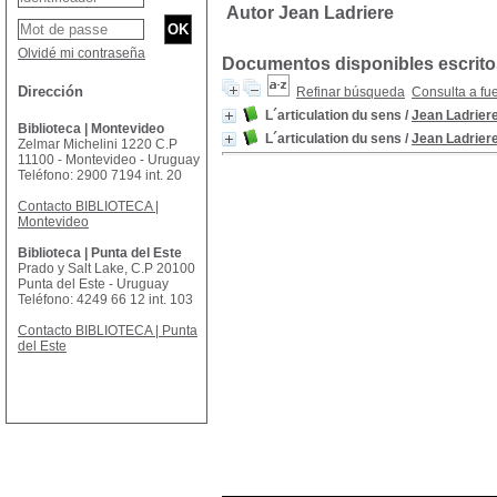
Autor Jean Ladriere
Olvidé mi contraseña
Documentos disponibles escritos
Dirección
Refinar búsqueda
Consulta a fu
L´articulation du sens
/
Jean Ladrier
Biblioteca | Montevideo
L´articulation du sens
/
Jean Ladrier
Zelmar Michelini 1220 C.P
11100 - Montevideo - Uruguay
Teléfono: 2900 7194 int. 20
Contacto BIBLIOTECA |
Montevideo
Biblioteca | Punta del Este
Prado y Salt Lake, C.P 20100
Punta del Este - Uruguay
Teléfono: 4249 66 12 int. 103
Contacto BIBLIOTECA | Punta
del Este