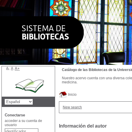
A-
A
A+
Catálogo de las Bibliotecas de la Univer
Nuestro acervo cuenta con una diversa colecc
medicina.
Inicio
New search
Conectarse
acceder a su cuenta de
usuario
Información del autor