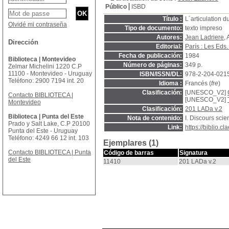
Público
ISBD
Título :
L´articulation d
Olvidé mi contraseña
Tipo de documento:
texto impreso
Autores:
Jean Ladriere
, 
Dirección
Editorial:
París : Les Eds.
Fecha de publicación:
1984
Biblioteca | Montevideo
Número de páginas:
349 p.
Zelmar Michelini 1220 C.P
11100 - Montevideo - Uruguay
ISBN/ISSN/DL:
978-2-204-021
Teléfono: 2900 7194 int. 20
Idioma :
Francés (
fre
)
Clasificación:
[UNESCO_V2]
Contacto BIBLIOTECA |
[UNESCO_V2]
Montevideo
Clasificación:
201 LADa v.2
Biblioteca | Punta del Este
Nota de contenido:
I. Discours scien
Prado y Salt Lake, C.P 20100
Link:
https://biblio.
Punta del Este - Uruguay
Teléfono: 4249 66 12 int. 103
Ejemplares (1)
Contacto BIBLIOTECA | Punta
Código de barras
Signatura
del Este
11410
201 LADa v.2