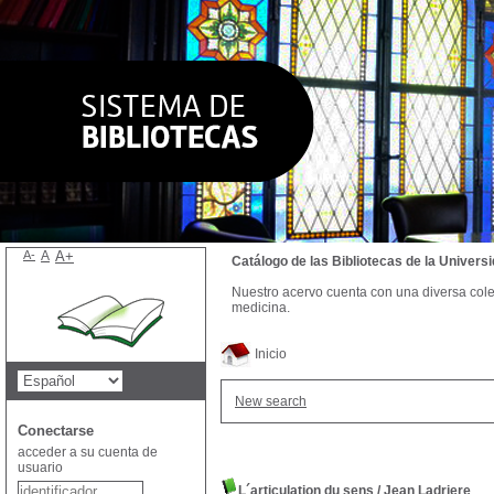
A-
A
A+
Catálogo de las Bibliotecas de la Univer
Nuestro acervo cuenta con una diversa colecc
medicina.
Inicio
New search
Conectarse
acceder a su cuenta de
usuario
L´articulation du sens
/
Jean Ladriere