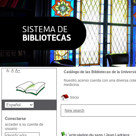
A-
A
A+
Catálogo de las Bibliotecas de la Univer
Nuestro acervo cuenta con una diversa colecc
medicina.
Inicio
New search
Conectarse
acceder a su cuenta de
usuario
L´articulation du sens
/
Jean Ladriere