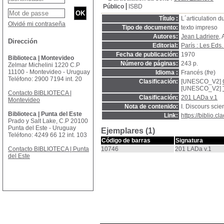
Público
ISBD
Título :
L´articulation d
Olvidé mi contraseña
Tipo de documento:
texto impreso
Autores:
Jean Ladriere
, 
Dirección
Editorial:
París : Les Eds.
Fecha de publicación:
1970
Biblioteca | Montevideo
Número de páginas:
243 p.
Zelmar Michelini 1220 C.P
11100 - Montevideo - Uruguay
Idioma :
Francés (
fre
)
Teléfono: 2900 7194 int. 20
Clasificación:
[UNESCO_V2]
[UNESCO_V2]
Contacto BIBLIOTECA |
Clasificación:
201 LADa v.1
Montevideo
Nota de contenido:
I. Discours scien
Biblioteca | Punta del Este
Link:
https://biblio.
Prado y Salt Lake, C.P 20100
Punta del Este - Uruguay
Ejemplares (1)
Teléfono: 4249 66 12 int. 103
Código de barras
Signatura
Contacto BIBLIOTECA | Punta
10746
201 LADa v.1
del Este