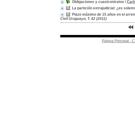
Obligaciones y cuasicontratos
/
Carl
La partición extrajudicial: ¿es sole
Plazo máximo de 15 años en el arre
Civil Uruguayo, T. 42 (2011)
Página Principal -