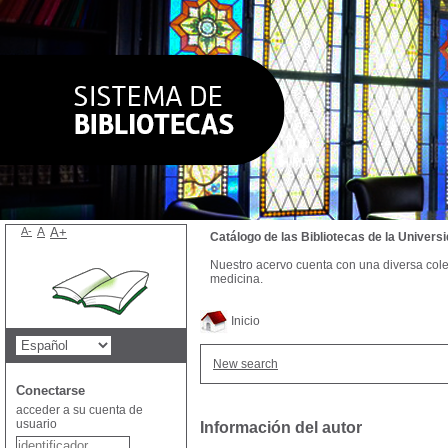
A-
A
A+
Catálogo de las Bibliotecas de la Univer
Nuestro acervo cuenta con una diversa colecc
medicina.
Inicio
New search
Conectarse
acceder a su cuenta de
usuario
Información del autor