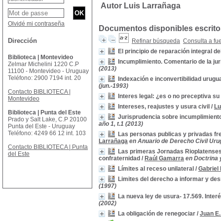
Autor Luis Larrañaga
Olvidé mi contraseña
Documentos disponibles escritos
Dirección
Refinar búsqueda
Consulta a fu
El principio de reparación integral de
Biblioteca | Montevideo
Incumplimiento. Comentario de la ju
Zelmar Michelini 1220 C.P
(2013)
11100 - Montevideo - Uruguay
Teléfono: 2900 7194 int. 20
Indexación e inconvertibilidad urugu
(jun.-1993)
Contacto BIBLIOTECA |
Interes legal: ¿es o no preceptiva su
Montevideo
Intereses, reajustes y usura civil
/
Lu
Biblioteca | Punta del Este
Jurisprudencia sobre incumplimient
Prado y Salt Lake, C.P 20100
año 1, t.1 (2013)
Punta del Este - Uruguay
Teléfono: 4249 66 12 int. 103
Las personas publicas y privadas fre
Larrañaga
en Anuario de Derecho Civil Urug
Contacto BIBLIOTECA | Punta
Las primeras Jornadas Rioplatenses 
del Este
confraternidad
/
Raúl Gamarra
en Doctrina 
Límites al receso unilateral
/
Gabriel
Limites del derecho a informar y des
(1997)
La nueva ley de usura- 17.569. Inter
(2002)
La obligación de renegociar
/
Juan E.