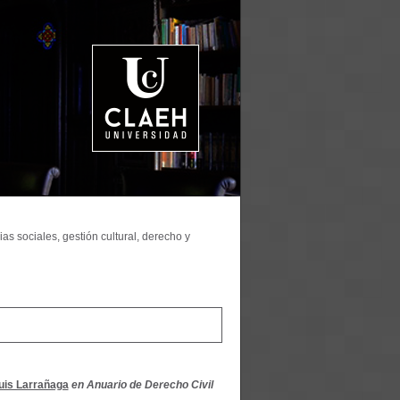
as sociales, gestión cultural, derecho y
uis Larrañaga
en Anuario de Derecho Civil