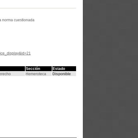
a norma cuestionada
tice_display&id=21
Sección
Estado
Derecho
Hemeroteca
Disponible