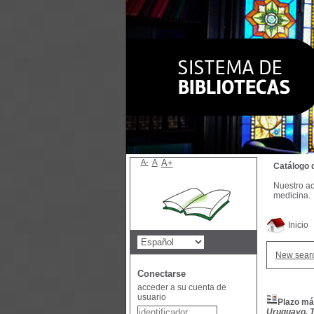
A-
A
A+
Catálogo 
Nuestro ac
medicina.
Inicio
New sear
Conectarse
acceder a su cuenta de
usuario
Plazo má
Uruguayo, T