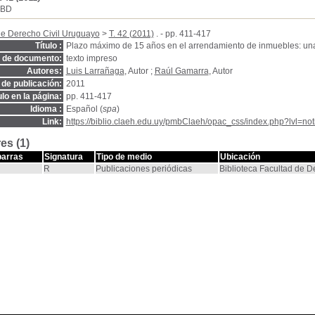
SBD
de Derecho Civil Uruguayo
>
T. 42 (2011)
. - pp. 411-417
Título :
Plazo máximo de 15 años en el arrendamiento de inmuebles: un
o de documento:
texto impreso
Autores:
Luis Larrañaga
, Autor ;
Raúl Gamarra
, Autor
de publicación:
2011
ulo en la página:
pp. 411-417
Idioma :
Español (
spa
)
Link:
https://biblio.claeh.edu.uy/pmbClaeh/opac_css/index.php?lvl=no
es (1)
barras
Signatura
Tipo de medio
Ubicación
R
Publicaciones periódicas
Biblioteca Facultad de 