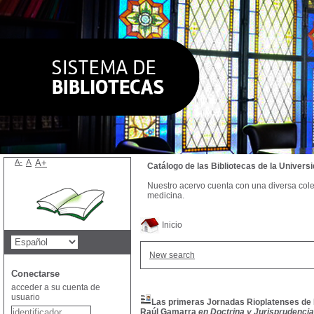
A-
A
A+
Catálogo de las Bibliotecas de la Univer
Nuestro acervo cuenta con una diversa colecc
medicina.
Inicio
New search
Conectarse
acceder a su cuenta de
usuario
Las primeras Jornadas Rioplatenses de D
Raúl Gamarra
en Doctrina y Jurisprudencia 