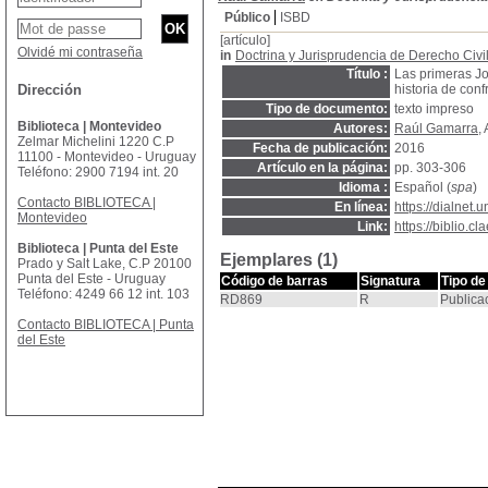
Público
ISBD
[artículo]
Olvidé mi contraseña
in
Doctrina y Jurisprudencia de Derecho Civi
Título :
Las primeras J
Dirección
historia de conf
Tipo de documento:
texto impreso
Biblioteca | Montevideo
Autores:
Raúl Gamarra
,
Zelmar Michelini 1220 C.P
Fecha de publicación:
2016
11100 - Montevideo - Uruguay
Artículo en la página:
pp. 303-306
Teléfono: 2900 7194 int. 20
Idioma :
Español (
spa
)
Contacto BIBLIOTECA |
En línea:
https://dialnet.
Montevideo
Link:
https://biblio.
Biblioteca | Punta del Este
Ejemplares (1)
Prado y Salt Lake, C.P 20100
Punta del Este - Uruguay
Código de barras
Signatura
Tipo de
Teléfono: 4249 66 12 int. 103
RD869
R
Publica
Contacto BIBLIOTECA | Punta
del Este