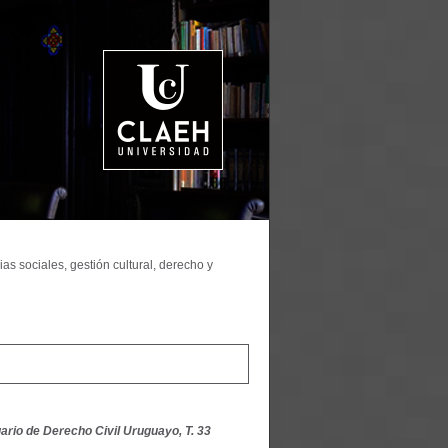
as sociales, gestión cultural, derecho y
ario de Derecho Civil Uruguayo, T. 33