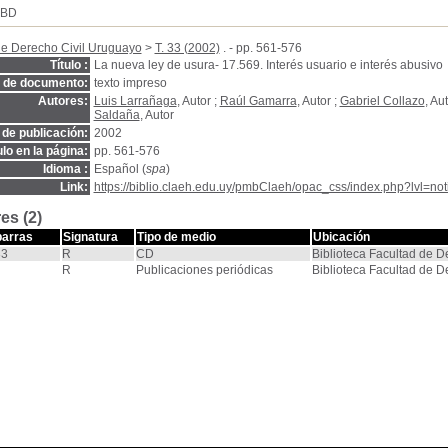
SBD
de Derecho Civil Uruguayo
>
T. 33 (2002)
. - pp. 561-576
Título :
La nueva ley de usura- 17.569. Interés usuario e interés abusivo
o de documento:
texto impreso
Autores:
Luis Larrañaga
, Autor ;
Raúl Gamarra
, Autor ;
Gabriel Collazo
, Au
Saldaña
, Autor
de publicación:
2002
ulo en la página:
pp. 561-576
Idioma :
Español (
spa
)
Link:
https://biblio.claeh.edu.uy/pmbClaeh/opac_css/index.php?lvl=no
es (2)
barras
Signatura
Tipo de medio
Ubicación
33
R
CD
Biblioteca Facultad de 
R
Publicaciones periódicas
Biblioteca Facultad de 