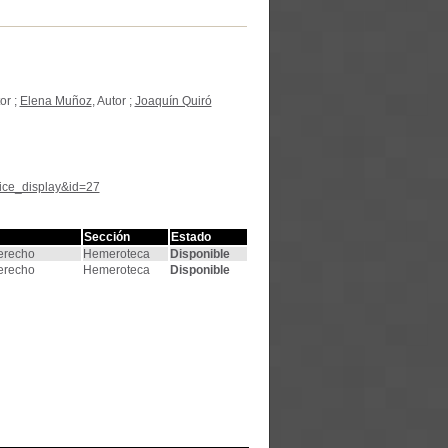
tor ;
Elena Muñoz
, Autor ;
Joaquín Quiró
tice_display&id=27
Sección
Estado
Derecho
Hemeroteca
Disponible
Derecho
Hemeroteca
Disponible