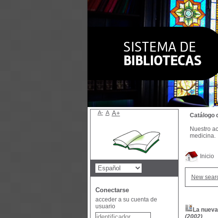
A-
A
A+
Catálogo 
Nuestro ac
medicina.
Inicio
New sear
Conectarse
acceder a su cuenta de
usuario
La nueva 
(2002)