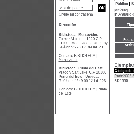
Público
I
[artículo]
Olvidé mi contraseña
in
Anuario 
Dirección
Tip
Biblioteca | Montevideo
Zelmar Michelini 1220 C.P
Fecha 
11100 - Montevideo - Uruguay
Artíc
Teléfono: 2900 7194 int. 20
Contacto BIBLIOTECA |
Montevideo
Ejemplar
Biblioteca | Punta del Este
Código de 
Prado y Salt Lake, C.P 20100
Radc2002.
Punta del Este - Uruguay
Teléfono: 4249 66 12 int. 103
RD1555
Contacto BIBLIOTECA | Punta
del Este