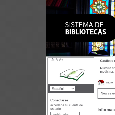
A-
A
A+
Catálogo 
Nuestro ac
medicina.
Inicio
New sear
Conectarse
acceder a su cuenta de
usuario
Informac