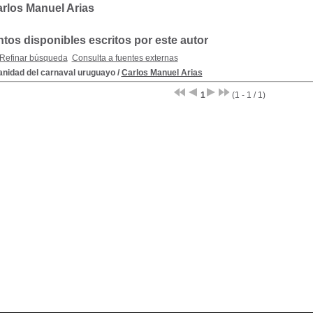
rlos Manuel Arias
os disponibles escritos por este autor
Refinar búsqueda
Consulta a fuentes externas
anidad del carnaval uruguayo
/
Carlos Manuel Arias
1
(1 - 1 / 1)