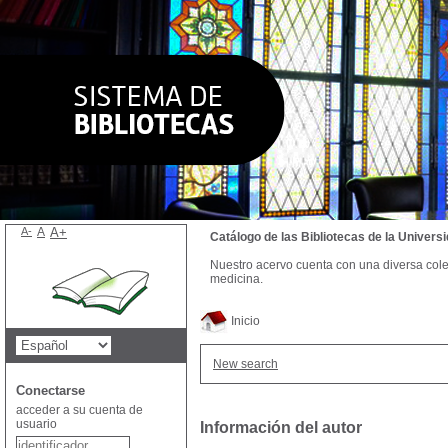
A-
A
A+
Catálogo de las Bibliotecas de la Univer
Nuestro acervo cuenta con una diversa colecc
medicina.
Inicio
New search
Conectarse
acceder a su cuenta de
usuario
Información del autor