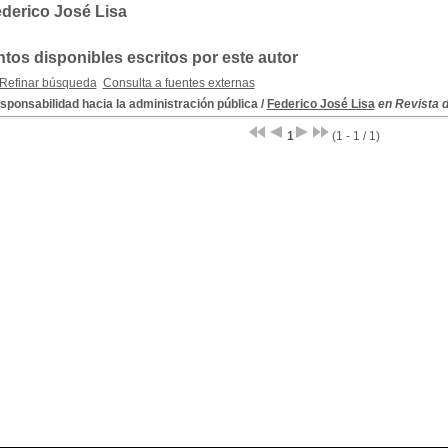
derico José Lisa
os disponibles escritos por este autor
Refinar búsqueda
Consulta a fuentes externas
sponsabilidad hacia la administración pública
/
Federico José Lisa
en Revista d
1
(1 - 1 / 1)