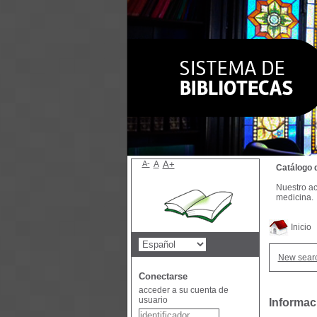
A-
A
A+
Catálogo 
Nuestro ac
medicina.
Inicio
New sear
Conectarse
acceder a su cuenta de
usuario
Informac