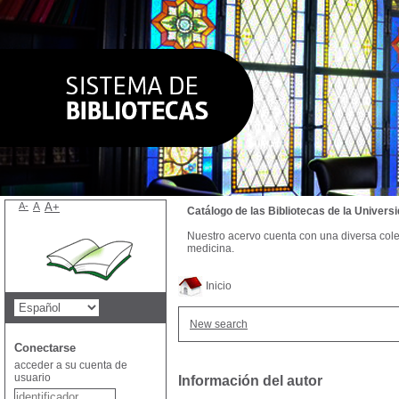
A-
A
A+
Catálogo de las Bibliotecas de la Univer
Nuestro acervo cuenta con una diversa colecc
medicina.
Inicio
New search
Conectarse
acceder a su cuenta de
usuario
Información del autor