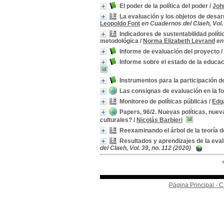
El poder de la política del poder
/
Joh
La evaluación y los objetos de desar
Leopoldo Font
en Cuadernos del Claeh, Vol. 
Indicadores de sustentabilidad políti
metodológica
/
Norma Elizabeth Levrand
en
Informe de evaluación del proyecto
/
Informe sobre el estado de la educa
Instrumentos para la participación 
Las consignas de evaluación en la 
Monitoreo de políticas públicas
/
Edg
Papers, 96/2. Nuevas políticas, nuev
culturales?
/
Nicolás Barbieri
Reexaminando el árbol de la teoría d
Resultados y aprendizajes de la eva
del Claeh, Vol. 39, no. 112 (2020)
Página Principal -