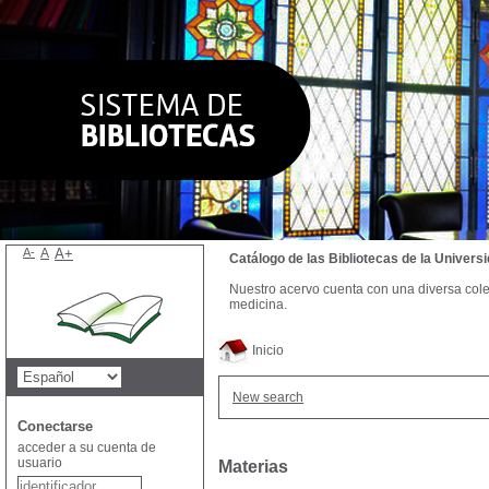
A-
A
A+
Catálogo de las Bibliotecas de la Univer
Nuestro acervo cuenta con una diversa colecc
medicina.
Inicio
New search
Conectarse
acceder a su cuenta de
usuario
Materias