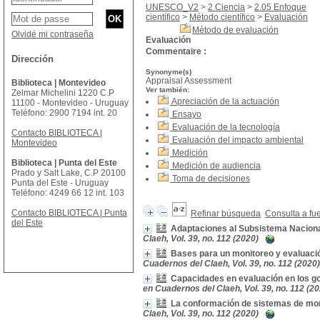
UNESCO_V2
>
2 Ciencia
>
2.05 Enfoque
científico
>
Método científico
>
Evaluación
Método de evaluación
Olvidé mi contraseña
Evaluación
Commentaire :
Dirección
Synonyme(s)
Appraisal Assessment
Biblioteca | Montevideo
Ver también:
Zelmar Michelini 1220 C.P
Apreciación de la actuación
11100 - Montevideo - Uruguay
Teléfono: 2900 7194 int. 20
Ensayo
Evaluación de la tecnología
Contacto BIBLIOTECA |
Evaluación del impacto ambiental
Montevideo
Medición
Biblioteca | Punta del Este
Medición de audiencia
Prado y Salt Lake, C.P 20100
Toma de decisiones
Punta del Este - Uruguay
Teléfono: 4249 66 12 int. 103
Contacto BIBLIOTECA | Punta
Refinar búsqueda
Consulta a fu
del Este
Adaptaciones al Subsistema Nacional
Claeh, Vol. 39, no. 112 (2020)
Bases para un monitoreo y evaluació
Cuadernos del Claeh, Vol. 39, no. 112 (2020)
Capacidades en evaluación en los g
en Cuadernos del Claeh, Vol. 39, no. 112 (2
La conformación de sistemas de mon
Claeh, Vol. 39, no. 112 (2020)