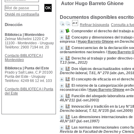
Autor Hugo Barreto Ghione
Olvidé mi contraseña
Documentos disponibles escritos
Dirección
Refinar búsqueda
Consulta a fu
Comprender el derecho del trabajo a 
Biblioteca | Montevideo
Concepto y dimensiones del trabajo de
Zelmar Michelini 1220 C.P
empresa
/
Hugo Barreto Ghione
en Derecho 
11100 - Montevideo - Uruguay
Teléfono: 2900 7194 int. 20
Consecuencias de la declaración soci
ordenamientos nacionales
/
Hugo Barreto 
Contacto BIBLIOTECA |
Derecho al trabajo y poder directivo
Montevideo
T.13 (ene., 2012)
Biblioteca | Punta del Este
Dos tópicos desactualizados sobre el
Prado y Salt Lake, C.P 20100
Derecho laboral, T.61, N° 270 (abr.-jun., 201
Punta del Este - Uruguay
El concepto de eficacia en el derecho
Teléfono: 4249 66 12 int. 103
El retorno de la categorización profe
Contacto BIBLIOTECA | Punta
reconstrucción
/
Hugo Barreto Ghione
en De
del Este
Función del abogado laboralista ante
46,N°211 (jul.-set.2003)
Innovación y tradición en la Ley N°1
Derecho laboral, T. 52, N°235 (jul.-set.2009)
Las dimensiones internacionales de l
40,N°187 (jul.-set.1997)
Las normas internacionales como fac
Revista de la Facultad de Derecho y Ciencias