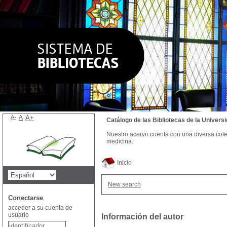
A-
A
A+
Catálogo de las Bibliotecas de la Univer
Nuestro acervo cuenta con una diversa colecc
medicina.
Inicio
New search
Conectarse
acceder a su cuenta de
usuario
Información del autor