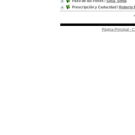
Paso de las Flores
/
Sosa, Sonia
Prescripción y Caducidad
/
Roberto F
Página Principal -