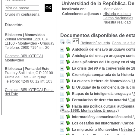
Universidad de la República. D
localizada en :
Montevideo
Colecciones adjuntas :
Historia y cultura
Olvidé mi contraseña
Letras Nacionales
Nuestra realidad
Dirección
Biblioteca | Montevideo
Documentos disponibles de esta 
Zelmar Michelini 1220 C.P
Refinar búsqueda
Consulta a fu
11100 - Montevideo - Uruguay
Teléfono: 2900 7194 int. 20
Antología del ensayo uruguayo con
Antología del ensayo uruguayo con
Contacto BIBLIOTECA |
Montevideo
Artes plásticas del Uruguay en el sig
La crisis del 90 y la conversión de 1
Biblioteca | Punta del Este
Prado y Salt Lake, C.P 20100
Cronología comparada de la histori
Punta del Este - Uruguay
La cuenca lechera de Montevideo
/
U
Teléfono: 4249 66 12 int. 103
El Uruguay de la conciencia de la cri
Contacto BIBLIOTECA | Punta
Etapas de la inteligencia uruguaya
/
del Este
Formularios de derecho notarial
/
Jul
Hacia una política cultural autónom
(Mar., 1968; Montevideo, Uruguay)
Información y comunicación social
/
Los desafíos del historiador
/
Carlos 
La migración a Montevideo
/
Néstor 