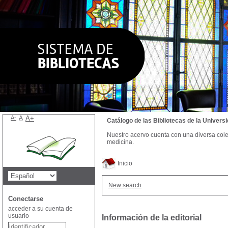
A-
A
A+
Catálogo de las Bibliotecas de la Univer
Nuestro acervo cuenta con una diversa colecc
medicina.
Inicio
New search
Conectarse
acceder a su cuenta de
usuario
Información de la editorial