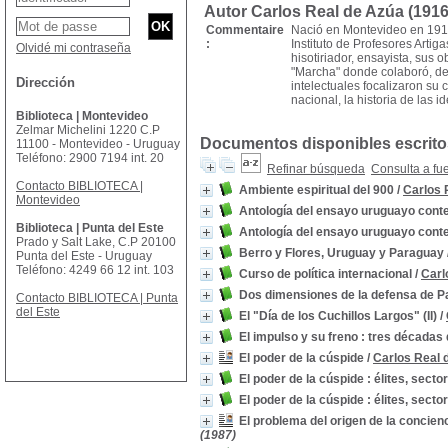
Autor Carlos Real de Azúa (191
Commentaire
Nació en Montevideo en 1916
:
Instituto de Profesores Artiga
Olvidé mi contraseña
hisotiriador, ensayista, sus
"Marcha" donde colaboró, de
Dirección
intelectuales focalizaron su ce
nacional, la historia de las ide
Biblioteca | Montevideo
Zelmar Michelini 1220 C.P
Documentos disponibles escritos
11100 - Montevideo - Uruguay
Teléfono: 2900 7194 int. 20
Refinar búsqueda
Consulta a fu
Contacto BIBLIOTECA |
Ambiente espiritual del 900
/
Carlos 
Montevideo
Antología del ensayo uruguayo con
Biblioteca | Punta del Este
Antología del ensayo uruguayo con
Prado y Salt Lake, C.P 20100
Berro y Flores, Uruguay y Paraguay
Punta del Este - Uruguay
Teléfono: 4249 66 12 int. 103
Curso de política internacional
/
Carl
Dos dimensiones de la defensa de 
Contacto BIBLIOTECA | Punta
del Este
El "Día de los Cuchillos Largos" (II)
/
El impulso y su freno : tres décadas 
El poder de la cúspide
/
Carlos Real 
El poder de la cúspide : élites, sect
El poder de la cúspide : élites, sect
El problema del origen de la concien
(1987)