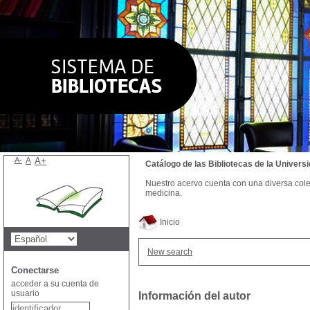
A-
A
A+
Catálogo de las Bibliotecas de la Univer
Nuestro acervo cuenta con una diversa colecc
medicina.
Inicio
New search
Conectarse
acceder a su cuenta de
usuario
Información del autor