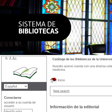
A-
A
A+
Catálogo de las Bibliotecas de la Univer
Nuestro acervo cuenta con una diversa colecc
medicina.
Inicio
New search
Conectarse
acceder a su cuenta de
usuario
Información de la editorial