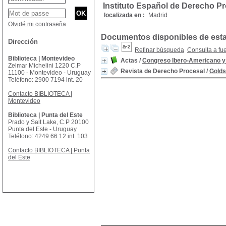
Instituto Español de Derecho P
localizada en :
Madrid
Olvidé mi contraseña
Documentos disponibles de esta 
Dirección
Refinar búsqueda
Consulta a fu
Biblioteca | Montevideo
Actas
/
Congreso Ibero-Americano y F
Zelmar Michelini 1220 C.P
Revista de Derecho Procesal
/
Golds
11100 - Montevideo - Uruguay
Teléfono: 2900 7194 int. 20
Contacto BIBLIOTECA |
Montevideo
Biblioteca | Punta del Este
Prado y Salt Lake, C.P 20100
Punta del Este - Uruguay
Teléfono: 4249 66 12 int. 103
Contacto BIBLIOTECA | Punta
del Este