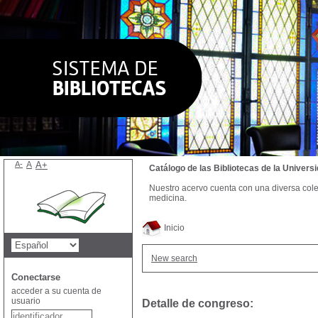
A-
A
A+
Catálogo de las Bibliotecas de la Univer
Nuestro acervo cuenta con una diversa colecc
medicina.
Inicio
New search
Conectarse
acceder a su cuenta de
usuario
Detalle de congreso: