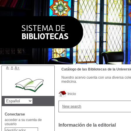
A-
A
A+
Catálogo de las Bibliotecas de la Univer
Nuestro acervo cuenta con una diversa colecc
medicina.
Inicio
New search
Conectarse
acceder a su cuenta de
usuario
Información de la editorial