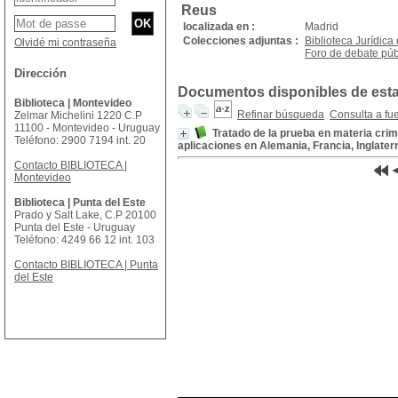
Reus
localizada en :
Madrid
Colecciones adjuntas :
Biblioteca Jurídica
Olvidé mi contraseña
Foro de debate púb
Dirección
Documentos disponibles de esta 
Biblioteca | Montevideo
Refinar búsqueda
Consulta a fu
Zelmar Michelini 1220 C.P
11100 - Montevideo - Uruguay
Tratado de la prueba en materia crim
Teléfono: 2900 7194 int. 20
aplicaciones en Alemania, Francia, Inglaterre
Contacto BIBLIOTECA |
Montevideo
Biblioteca | Punta del Este
Prado y Salt Lake, C.P 20100
Punta del Este - Uruguay
Teléfono: 4249 66 12 int. 103
Contacto BIBLIOTECA | Punta
del Este