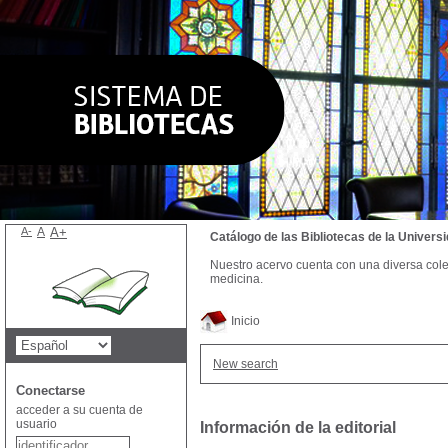
A-
A
A+
Catálogo de las Bibliotecas de la Univer
Nuestro acervo cuenta con una diversa colecc
medicina.
Inicio
New search
Conectarse
acceder a su cuenta de
usuario
Información de la editorial