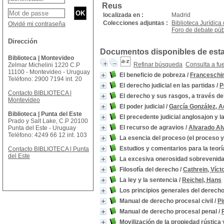
Reus
localizada en :
Madrid
Colecciones adjuntas :
Biblioteca Jurídica
Olvidé mi contraseña
Foro de debate púb
Dirección
Documentos disponibles de esta 
Biblioteca | Montevideo
Refinar búsqueda
Consulta a fu
Zelmar Michelini 1220 C.P
11100 - Montevideo - Uruguay
El beneficio de pobreza
/
Franceschin
Teléfono: 2900 7194 int. 20
El derecho judicial en las partidas
/
P
Contacto BIBLIOTECA |
El derecho y sus rasgos, a través d
Montevideo
El poder judicial
/
García González, A
Biblioteca | Punta del Este
El precedente judicial anglosajon y l
Prado y Salt Lake, C.P 20100
El recurso de agravios
/
Alvarado Al
Punta del Este - Uruguay
Teléfono: 4249 66 12 int. 103
La esencia del proceso (el proceso y
Estudios y comentarios para la teoría
Contacto BIBLIOTECA | Punta
del Este
La excesiva onerosidad sobrevenida 
Filosofía del derecho
/
Cathrein, Víct
La ley y la sentencia
/
Reichel, Hans
Los principios generales del derecho
Manual de derecho procesal civil
/
Pi
Manual de derecho procesal penal
/
Movilización de la propiedad rústica y