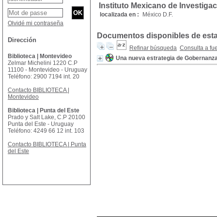
Instituto Mexicano de Investig
localizada en :
México D.F.
Olvidé mi contraseña
Documentos disponibles de esta 
Dirección
Refinar búsqueda
Consulta a fu
Biblioteca | Montevideo
Una nueva estrategia de Gobernanza 
Zelmar Michelini 1220 C.P
11100 - Montevideo - Uruguay
Teléfono: 2900 7194 int. 20
Contacto BIBLIOTECA |
Montevideo
Biblioteca | Punta del Este
Prado y Salt Lake, C.P 20100
Punta del Este - Uruguay
Teléfono: 4249 66 12 int. 103
Contacto BIBLIOTECA | Punta
del Este