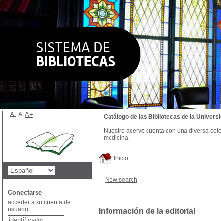
A-
A
A+
Catálogo de las Bibliotecas de la Univer
Nuestro acervo cuenta con una diversa colecc
medicina.
Inicio
New search
Conectarse
acceder a su cuenta de
usuario
Información de la editorial