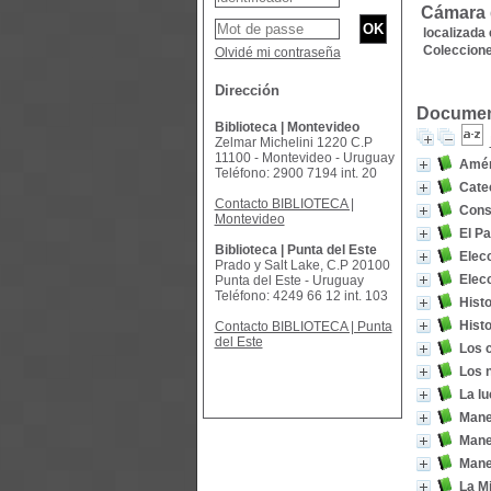
Cámara 
localizada 
Coleccione
Olvidé mi contraseña
Dirección
Document
Biblioteca | Montevideo
Zelmar Michelini 1220 C.P
11100 - Montevideo - Uruguay
Améri
Teléfono: 2900 7194 int. 20
Cate
Contacto BIBLIOTECA |
Const
Montevideo
El Pa
Biblioteca | Punta del Este
Elec
Prado y Salt Lake, C.P 20100
Elec
Punta del Este - Uruguay
Teléfono: 4249 66 12 int. 103
Histo
Histo
Contacto BIBLIOTECA | Punta
del Este
Los c
Los 
La lu
Man
Man
Man
La Mi