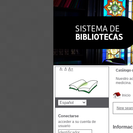
A-
A
A+
Catálogo 
Nuestro ac
medicina.
Inicio
New sear
Conectarse
acceder a su cuenta de
usuario
Informaci