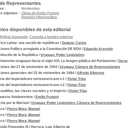
de Representantes
en :
Montevideo
s adjuntas :
Obras de Emilio Frugoni
Revisión Hitoriográfica
os disponibles de esta editorial
Refinar búsqueda
Consulta a fuentes externas
ca Latina: una nación de repúblicas
/
Quijano, Carlos
cismo Político arreglado a la Constitución DE ROU
/
Eduardo Acevedo
itución de la República
/
Uruguay. Poder Legislativo
rlamento uruguayo hacia el siglo XXI. La imagen pública del Parlamento
/
Gerar
ciones del 27 de noviembre de 1994
/
Uruguay. Cámara de Representantes
ciones generales del 25 de noviembre de 1984
/
Alfredo Albornoz
ria del imperialismo norteamericano v.1
/
Vivian Trías
ria del imperialismo norteamericano v.2
/
Vivian Trías
audillos, las clases sociales y el imperio
/
Vivian Trías
nuevos fundamentos
/
Emilio Frugoni
cha por la libertad
/
Uruguay. Poder Legislativo. Cámara de Representantes
eco
/
Flores Mora, Manuel
eco
/
Flores Mora, Manuel
eco
/
Flores Mora, Manuel
sión Ponsonby (I)
/
Herrera, Luis Alberto de