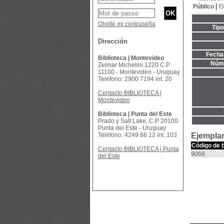
Público
I
Olvidé mi contraseña
Tip
Dirección
Fecha 
Biblioteca | Montevideo
Núme
Zelmar Michelini 1220 C.P
11100 - Montevideo - Uruguay
Teléfono: 2900 7194 int. 20
Contacto BIBLIOTECA |
Montevideo
Biblioteca | Punta del Este
Prado y Salt Lake, C.P 20100
Punta del Este - Uruguay
Teléfono: 4249 66 12 int. 103
Ejemplar
Código de 
Contacto BIBLIOTECA | Punta
9068
del Este