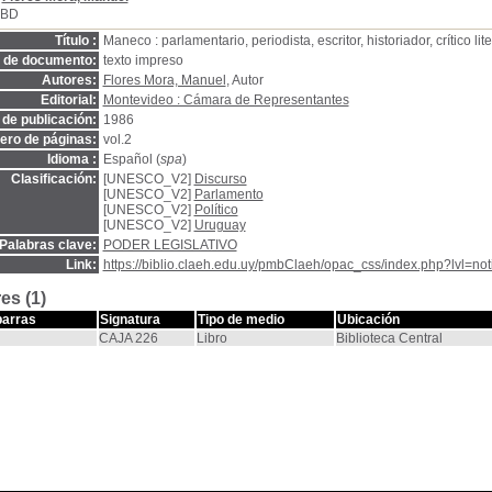
SBD
Título :
Maneco : parlamentario, periodista, escritor, historiador, crítico lite
o de documento:
texto impreso
Autores:
Flores Mora, Manuel
, Autor
Editorial:
Montevideo : Cámara de Representantes
de publicación:
1986
ro de páginas:
vol.2
Idioma :
Español (
spa
)
Clasificación:
[UNESCO_V2]
Discurso
[UNESCO_V2]
Parlamento
[UNESCO_V2]
Político
[UNESCO_V2]
Uruguay
Palabras clave:
PODER LEGISLATIVO
Link:
https://biblio.claeh.edu.uy/pmbClaeh/opac_css/index.php?lvl=no
es (1)
barras
Signatura
Tipo de medio
Ubicación
CAJA 226
Libro
Biblioteca Central