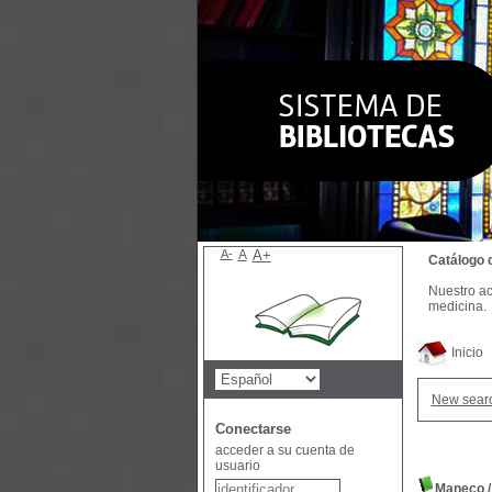
A-
A
A+
Catálogo 
Nuestro ac
medicina.
Inicio
New sear
Conectarse
acceder a su cuenta de
usuario
Maneco