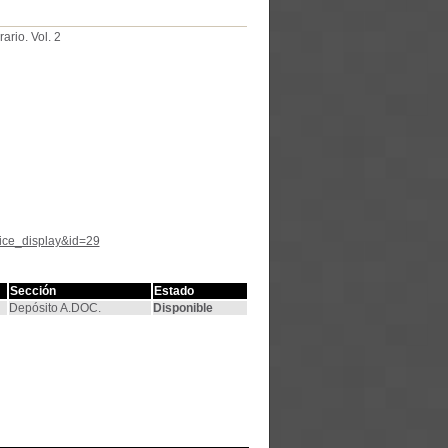
rario. Vol. 2
tice_display&id=29
Sección
Estado
Depósito A.DOC.
Disponible