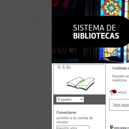
A-
A
A+
Catálogo 
Nuestro ac
medicina.
Inicio
New sear
Conectarse
acceder a su cuenta de
usuario
Introduc