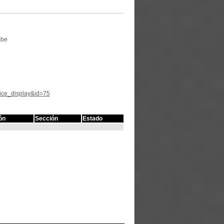
mbe
tice_display&id=75
ón
Sección
Estado