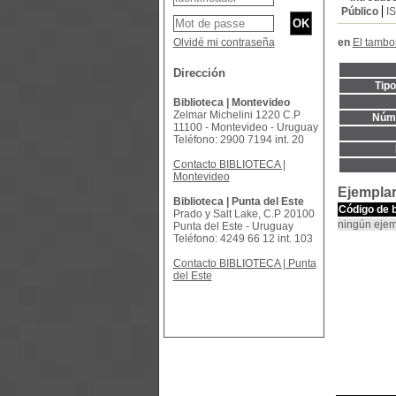
Público
I
Olvidé mi contraseña
en
El tambo
Dirección
Tip
Biblioteca | Montevideo
Zelmar Michelini 1220 C.P
Núme
11100 - Montevideo - Uruguay
Teléfono: 2900 7194 int. 20
Contacto BIBLIOTECA |
Montevideo
Ejempla
Biblioteca | Punta del Este
Código de 
Prado y Salt Lake, C.P 20100
ningún ejem
Punta del Este - Uruguay
Teléfono: 4249 66 12 int. 103
Contacto BIBLIOTECA | Punta
del Este