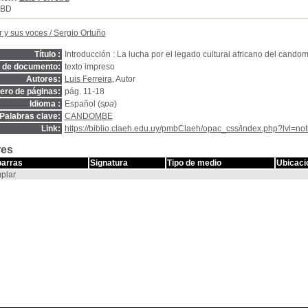
SBD
r y sus voces
/
Sergio Ortuño
Título :
Introducción : La lucha por el legado cultural africano del cando
o de documento:
texto impreso
Autores:
Luis Ferreira
, Autor
ro de páginas:
pág. 11-18
Idioma :
Español (
spa
)
Palabras clave:
CANDOMBE
Link:
https://biblio.claeh.edu.uy/pmbClaeh/opac_css/index.php?lvl=no
res
barras
Signatura
Tipo de medio
Ubicaci
plar